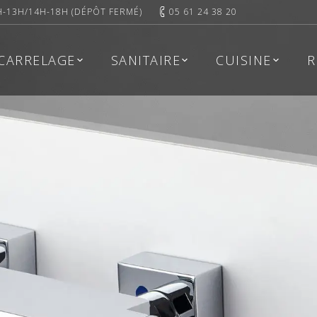
H-13H/14H-18H (DÉPÔT FERMÉ)
05 61 24 38 20
CARRELAGE
SANITAIRE
CUISINE
R