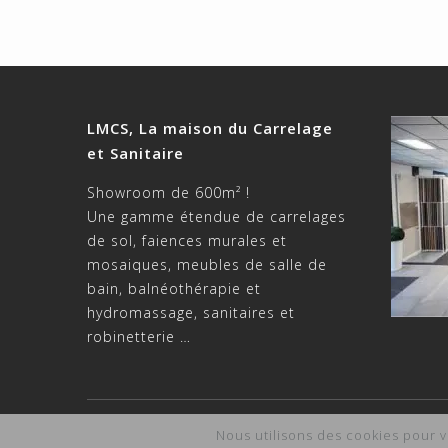
LMCS, La maison du Carrelage
et Sanitaire
Showroom de 600m² !
Une gamme étendue de carrelages
de sol, faiences murales et
mosaiques, meubles de salle de
bain, balnéothérapie et
hydromassage, sanitaires et
robinetterie …
Copyright LMCS -
Mentions légales
-
Site et Référen
Nous utilisons des cookies pour v