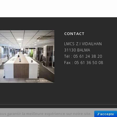
CONTACT
LMCS Z.I VIDAILHAN
31130 BALMA
Tél : 05 61 24 38 20
Fax : 05 61 36 50 08
cement : Agence Vision SEO
ous garantir la meilleure expérience sur notre site.
J'accepte