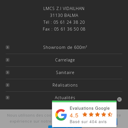
LMCS Z.I VIDAILHAN
31130 BALMA
Tél : 05 61 24 38 20
Fax : 05 61 36 50 08
Showroom de 600m²
Carrelage
Sanitaire
Réalisations
Actualités
×
Evaluations Google
4.5
Nous utilisons des cookies pour vous garantir la meilleure
Basé sur 404 avis
expérience sur notre site.
J'accepte
Je refuse
Copyright LMCS -
Mentions légales
-
Site et Référencement