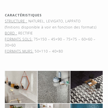
CARACTÉRISTIQUES
STRUCTURE :
NATUREL, LEVIGATO, LAPPATO
(finitions disponible à voir en fonction des formats)
BORD :
RECTIFIE
FORMATS SOLS:
75×150 – 45×90 – 75×75 – 60×60 –
30×60
FORMATS MURS:
50×110 – 40×80