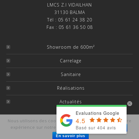
LMCS Z.I VIDAILHAN
31130 BALMA
Tél : 05 61 24 38 20
Fax : 05 61 36 50 08
Showroom de 600m²
Carrelage
Sanitaire
Réalisations
Actualités
×
Evaluations Google
4.5
Nous utilisons des cookies pour vous garantir la meilleure
Basé sur 404 avis
expérience sur notre site.
J'accepte
Je refuse
Copyright LMCS -
Mentions légales
-
Site et Référencement
: Agence Vision SEO
En savoir plus