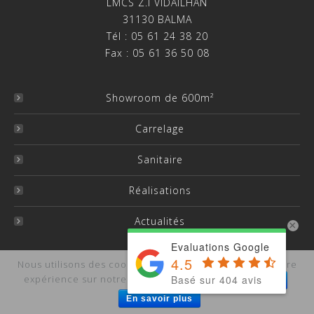
LMCS Z.I VIDAILHAN
31130 BALMA
Tél : 05 61 24 38 20
Fax : 05 61 36 50 08
Showroom de 600m²
Carrelage
Sanitaire
Réalisations
Actualités
×
Evaluations Google
4.5
Nous utilisons des cookies pour vous garantir la meilleure
Basé sur 404 avis
expérience sur notre site.
J'accepte
Je refuse
Copyright LMCS -
Mentions légales
-
Site et Référencement
: Agence Vision SEO
En savoir plus