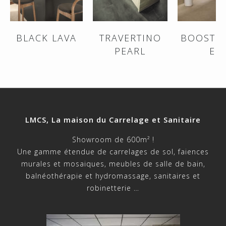
BLACK LAVA
TRAVERTINO
BOOST 
PEARL
EC
LMCS, La maison du Carrelage et Sanitaire
Showroom de 600m² !
Une gamme étendue de carrelages de sol, faiences
murales et mosaiques, meubles de salle de bain,
balnéothérapie et hydromassage, sanitaires et
robinetterie …